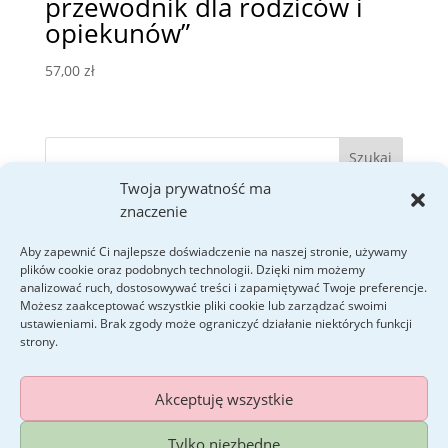
przewodnik dla rodziców i
opiekunów”
57,00
zł
Twoja prywatność ma
znaczenie
Ostatnie wpisy
Kim są „niewidzialne aktorki” – czyli maskowanie
Aby zapewnić Ci najlepsze doświadczenie na naszej stronie, używamy
kobiet ze spektrum jako sztuka przetrwania.
plików cookie oraz podobnych technologii. Dzięki nim możemy
analizować ruch, dostosowywać treści i zapamiętywać Twoje preferencje.
Fakty i mity o autyzmie.
Możesz zaakceptować wszystkie pliki cookie lub zarządzać swoimi
ustawieniami. Brak zgody może ograniczyć działanie niektórych funkcji
strony.
Akceptuję wszystkie
Tylko niezbędne