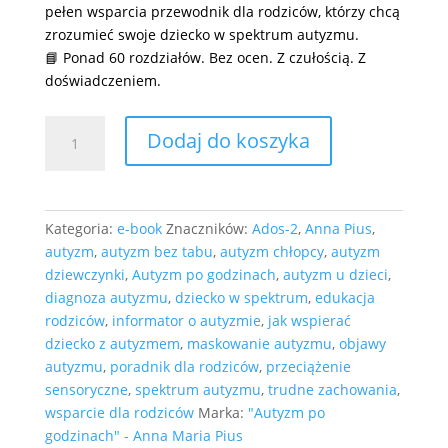
pełen wsparcia przewodnik dla rodziców, którzy chcą
zrozumieć swoje dziecko w spektrum autyzmu.
📘 Ponad 60 rozdziałów. Bez ocen. Z czułością. Z
doświadczeniem.
ilość
Dodaj do koszyka
e-
book
"Informator
dla
Kategoria:
e-book
Znaczników:
Ados-2
,
Anna Pius
,
rodziców
autyzm
,
autyzm bez tabu
,
autyzm chłopcy
,
autyzm
dzieci
dziewczynki
,
Autyzm po godzinach
,
autyzm u dzieci
,
w
diagnoza autyzmu
,
dziecko w spektrum
,
edukacja
spektrum".
rodziców
,
informator o autyzmie
,
jak wspierać
dziecko z autyzmem
,
maskowanie autyzmu
,
objawy
autyzmu
,
poradnik dla rodziców
,
przeciążenie
sensoryczne
,
spektrum autyzmu
,
trudne zachowania
,
wsparcie dla rodziców
Marka:
"Autyzm po
godzinach" - Anna Maria Pius