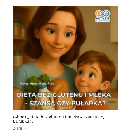
e-book „Dieta bez glutenu i mleka – szansa czy
pułapka?”.
40,00
zł