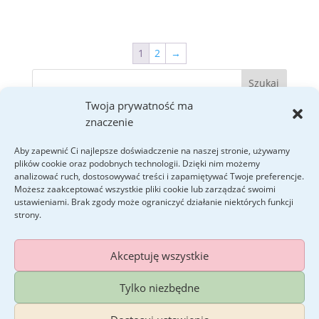
1
2
→
Twoja prywatność ma
znaczenie
Ostatnie wpisy
Kim są „niewidzialne aktorki” – czyli maskowanie
Aby zapewnić Ci najlepsze doświadczenie na naszej stronie, używamy
kobiet ze spektrum jako sztuka przetrwania.
plików cookie oraz podobnych technologii. Dzięki nim możemy
analizować ruch, dostosowywać treści i zapamiętywać Twoje preferencje.
Fakty i mity o autyzmie.
Możesz zaakceptować wszystkie pliki cookie lub zarządzać swoimi
ustawieniami. Brak zgody może ograniczyć działanie niektórych funkcji
strony.
Akceptuję wszystkie
Tylko niezbędne
© 2026 Autyzm po godzinach Anna Maria Pius.