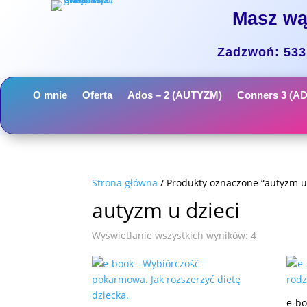
Masz wą
Zadzwoń: 533 
O mnie
Oferta
Ados – 2 (AUTYZM)
Conners 3 (A
Strona główna
/ Produkty oznaczone “autyzm u 
autyzm u dzieci
Wyświetlanie wszystkich wyników: 4
e-bo