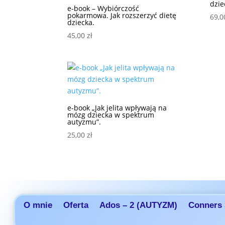
dzie
e-book – Wybiórczość
pokarmowa. Jak rozszerzyć dietę
69,
dziecka.
45,00
zł
e-book „Jak jelita wpływają na
mózg dziecka w spektrum
autyzmu”.
25,00
zł
O mnie
Oferta
Ados – 2 (AUTYZM)
Conners 