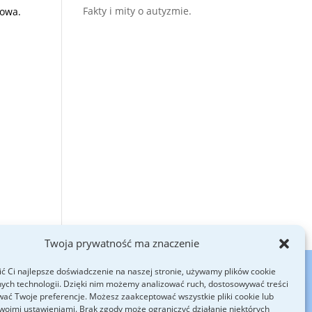
Fakty i mity o autyzmie.
owa.
Twoja prywatność ma znaczenie
ć Ci najlepsze doświadczenie na naszej stronie, używamy plików cookie
ych technologii. Dzięki nim możemy analizować ruch, dostosowywać treści
SENA (emocje i zachowanie)
Cennik
SKLEP
wać Twoje preferencje. Możesz zaakceptować wszystkie pliki cookie lub
woimi ustawieniami. Brak zgody może ograniczyć działanie niektórych