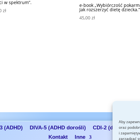
ci w spektrum”.
e-book „Wybiórczość pokarm
Jak rozszerzyć dietę dziecka.”
00
zł
45,00
zł
Aby zapewni
oraz podobn
3 (ADHD)
DIVA-5 (ADHD dorośli)
CDI-2 (depresja)
i zapamięty
Kontakt
Inne
zarządzać s