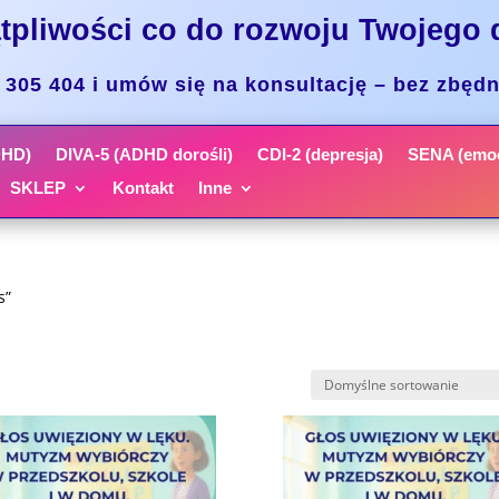
tpliwości co do rozwoju Twojego 
305 404 i umów się na konsultację – bez zbęd
DHD)
DIVA-5 (ADHD dorośli)
CDI-2 (depresja)
SENA (emoc
SKLEP
Kontakt
Inne
s”