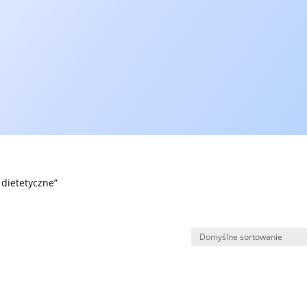
tpliwości co do rozwoju Twojego 
305 404 i umów się na konsultację – bez zbęd
DHD)
DIVA-5 (ADHD dorośli)
CDI-2 (depresja)
SENA (emoc
SKLEP
Kontakt
Inne
 dietetyczne”