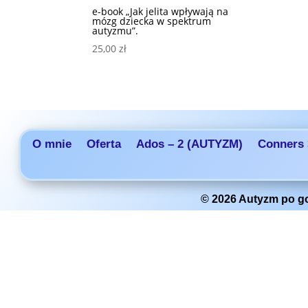
e-book „Jak jelita wpływają na
mózg dziecka w spektrum
autyzmu”.
25,00
zł
O mnie
Oferta
Ados – 2 (AUTYZM)
Conners 
© 2026 Autyzm po go