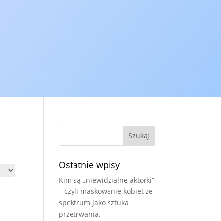
dziecka?
nego czekania.
je i zachowanie)
Cennik
Ostatnie wpisy
Kim są „niewidzialne aktorki”
– czyli maskowanie kobiet ze
spektrum jako sztuka
przetrwania.