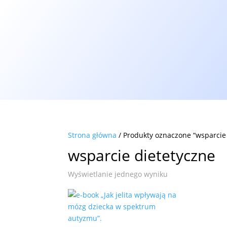
Masz wą
Zadzwoń: 533 
O mnie
Oferta
Ados – 2 (AUTYZM)
Conners 3 (A
Strona główna
/ Produkty oznaczone “wsparcie
wsparcie dietetyczne
Wyświetlanie jednego wyniku