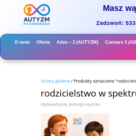
Masz wą
Zadzwoń: 533 
O mnie
Oferta
Ados – 2 (AUTYZM)
Conners 3 (A
Strona główna
/ Produkty oznaczone “rodzicie
rodzicielstwo w spekt
Wyświetlanie jednego wyniku