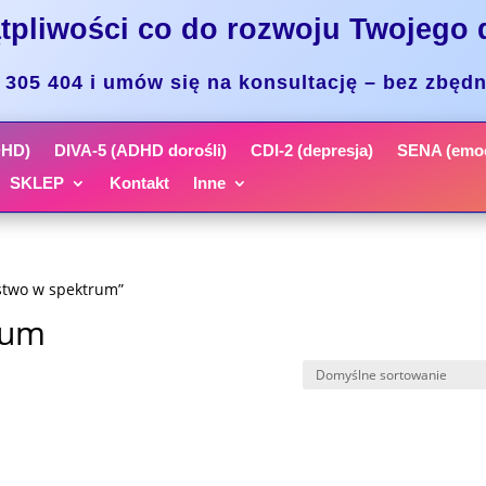
tpliwości co do rozwoju Twojego 
305 404 i umów się na konsultację – bez zbęd
DHD)
DIVA-5 (ADHD dorośli)
CDI-2 (depresja)
SENA (emoc
SKLEP
Kontakt
Inne
lstwo w spektrum”
rum