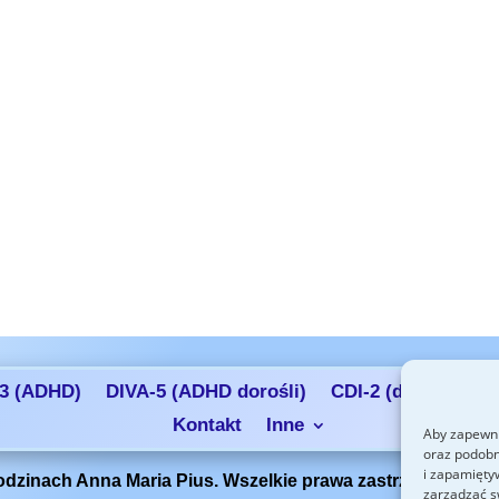
3 (ADHD)
DIVA-5 (ADHD dorośli)
CDI-2 (depresja)
Kontakt
Inne
Aby zapewni
oraz podobn
i zapamięty
dzinach Anna Maria Pius. Wszelkie prawa zastrzeżone. Konta
zarządzać s