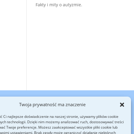
Fakty i mity o autyzmie.
Twoja prywatność ma znaczenie
SENA (emocje i zachowanie)
Cennik
SKLEP
ć Ci najlepsze doświadczenie na naszej stronie, używamy plików cookie
ych technologii. Dzięki nim możemy analizować ruch, dostosowywać treści
wać Twoje preferencje. Możesz zaakceptować wszystkie pliki cookie lub
kt: tel. 533 305 404
woimi ustawieniami. Brak zgody może ograniczyć działanie niektórych