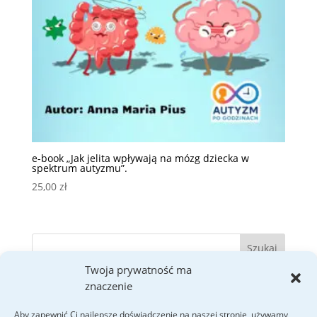
e-book „Jak jelita wpływają na mózg dziecka w
spektrum autyzmu”.
25,00
zł
Twoja prywatność ma
znaczenie
Ostatnie wpisy
Kim są „niewidzialne aktorki” – czyli maskowanie
Aby zapewnić Ci najlepsze doświadczenie na naszej stronie, używamy