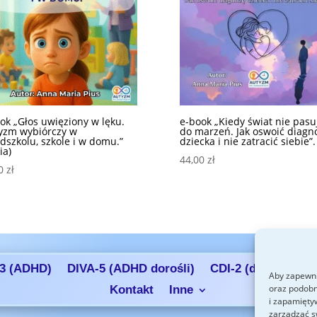
ok „Głos uwięziony w lęku.
e-book „Kiedy świat nie pasu
yzm wybiórczy w
do marzeń. Jak oswoić diagn
dszkolu, szkole i w domu.”
dziecka i nie zatracić siebie”.
ia)
44,00
zł
00
zł
3 (ADHD)
DIVA-5 (ADHD dorośli)
CDI-2 (depresja)
Aby zapewni
oraz podobn
Kontakt
Inne
i zapamięty
zarządzać s