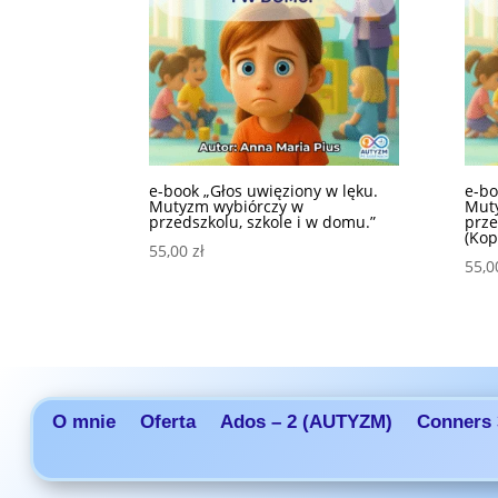
e-book „Głos uwięziony w lęku.
e-bo
Mutyzm wybiórczy w
Mut
przedszkolu, szkole i w domu.”
prze
(Kop
55,00
zł
55,
O mnie
Oferta
Ados – 2 (AUTYZM)
Conners 