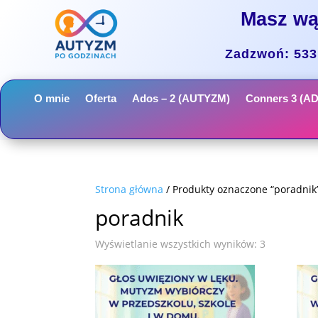
Masz wą
Zadzwoń: 533 
O mnie
Oferta
Ados – 2 (AUTYZM)
Conners 3 (A
Strona główna
/ Produkty oznaczone “poradnik
poradnik
Wyświetlanie wszystkich wyników: 3